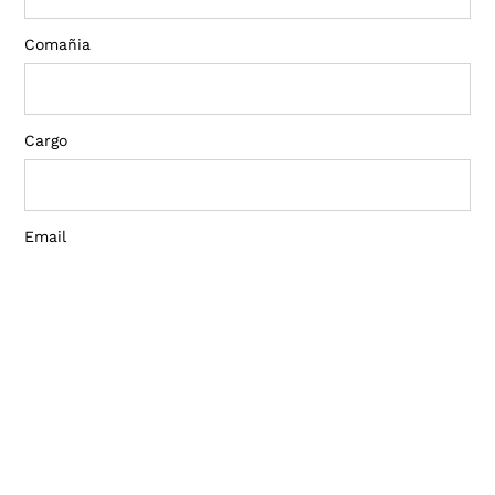
Comañia
Cargo
Email
Número
Mensaje