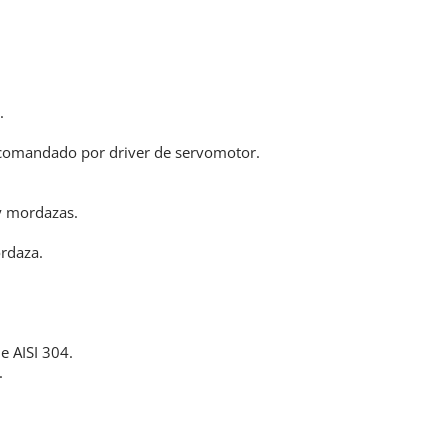
.
á comandado por driver de servomotor.
y mordazas.
ordaza.
e AISI 304.
.