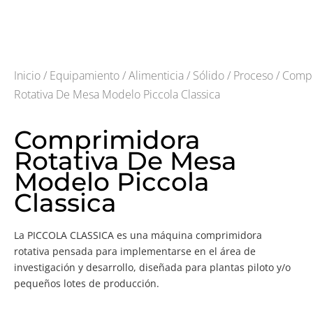
Inicio
/
Equipamiento
/
Alimenticia
/
Sólido
/
Proceso
/ Comp
Rotativa De Mesa Modelo Piccola Classica
Comprimidora
Rotativa De Mesa
Modelo Piccola
Classica
La PICCOLA CLASSICA es una máquina comprimidora
rotativa pensada para implementarse en el área de
investigación y desarrollo, diseñada para plantas piloto y/o
pequeños lotes de producción.