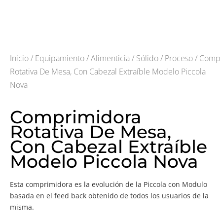
Inicio
/
Equipamiento
/
Alimenticia
/
Sólido
/
Proceso
/ Comp
Rotativa De Mesa, Con Cabezal Extraíble Modelo Piccola
Nova
Comprimidora
Rotativa De Mesa,
Con Cabezal Extraíble
Modelo Piccola Nova
Esta comprimidora es la evolución de la Piccola con Modulo
basada en el feed back obtenido de todos los usuarios de la
misma.