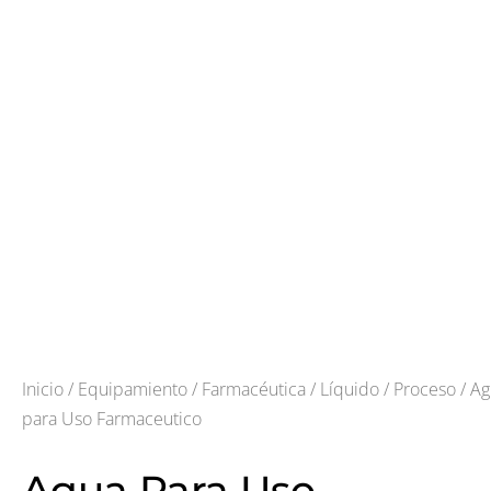
Inicio
/
Equipamiento
/
Farmacéutica
/
Líquido
/
Proceso
/ Ag
para Uso Farmaceutico
Agua Para Uso